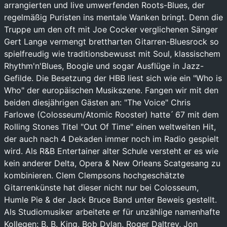
arrangierten und live umwerfenden Roots-Blues, der
regelmäßig Puristen ins mentale Wanken bringt. Denn die
Truppe um den oft mit Joe Cocker verglichenen Sänger
Gert Lange vermengt brettharten Gitarren-Bluesrock so
spielfreudig wie traditionsbewusst mit Soul, klassischem
Rhythm'n'Blues, Boogie und sogar Ausflüge in Jazz-
Gefilde. Die Besetzung der HBB liest sich wie ein "Who is
Who" der europäischen Musikszene. Fangen wir mit den
beiden diesjährigen Gästen an: "The Voice" Chris
Farlowe (Colosseum/Atomic Rooster) hatte ́ 67 mit dem
Rolling Stones Titel "Out Of Time" einen weltweiten Hit,
der auch nach 4 Dekaden immer noch im Radio gespielt
wird. Als R&B Entertainer alter Schule versteht er es wie
kein anderer Delta, Opera & New Orleans Scatgesang zu
kombinieren. Clem Clempsons hochgeschätzte
Gitarrenkünste hat dieser nicht nur bei Colosseum,
Humle Pie & der Jack Bruce Band unter Beweis gestellt.
Als Studiomusiker arbeitete er für unzählige namenhafte
Kollegen: B. B. King, Bob Dylan, Roger Daltrey, Jon