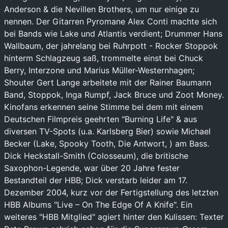
Anderson & die Nevillen Brothers, um nur einige zu
nennen. Der Gitarren Pyromane Alex Conti machte sich
bei Bands wie Lake und Atlantis verdient; Drummer Hans
Wallbaum, der jahrelang bei Ruhrpott - Rocker Stoppok
hinterm Schlagzeug saß, trommelte einst bei Chuck
Berry, Interzone und Marius Müller-Westernhagen;
Shouter Gert Lange arbeitete mit der Rainer Baumann
Band, Stoppok, Inga Rumpf, Jack Bruce und Zoot Money.
Kinofans erkennen seine Stimme bei dem mit einem
Deutschen Filmpreis geehrten "Burning Life" & aus
diversen TV-Spots (u.a. Karlsberg Bier) sowie Michael
Becker (Lake, Spooky Tooth, Die Antwort, ) am Bass.
Dick Heckstall-Smith (Colosseum), die britische
Saxophon-Legende, war über 20 Jahre fester
Bestandteil der HBB; Dick verstarb leider am 17.
Dezember 2004, kurz vor der Fertigstellung des letzten
HBB Albums "Live – On The Edge Of A Knife". Ein
weiteres "HBB Mitglied" agiert hinter den Kulissen: Texter