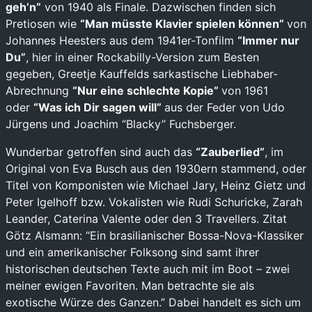
geh’n”
von 1940 als Finale. Dazwischen finden sich
Pretiosen wie
“Man müsste Klavier spielen können”
von
Johannes Heesters aus dem 1941er-Tonfilm
“Immer nur
Du”
, hier in einer Rockabilly-Version zum Besten
gegeben, Greetje Kauffelds sarkastische Liebhaber-
Abrechnung
“Nur eine schlechte Kopie”
von 1961
oder
“Was ich Dir sagen will”
aus der Feder von Udo
Jürgens und Joachim “Blacky” Fuchsberger.
Wunderbar getroffen sind auch das
“Zauberlied”
, im
Original von Eva Busch aus den 1930ern stammend, oder
Titel von Komponisten wie Michael Jary, Heinz Gietz und
Peter Igelhoff bzw. Vokalisten wie Rudi Schuricke, Zarah
Leander, Caterina Valente oder den 3 Travellers. Zitat
Götz Alsmann: “Ein brasilianischer Bossa-Nova-Klassiker
und ein amerikanischer Folksong sind samt ihrer
historischen deutschen Texte auch mit im Boot – zwei
meiner ewigen Favoriten. Man betrachte sie als
exotische Würze des Ganzen.” Dabei handelt es sich um